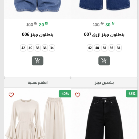
₪
₪
₪
₪
100
80
100
80
بنطلون جينز ازرق 007
بنطلون جينز 006
42
40
38
36
34
add_shopping_cart
add_shopping_cart
بلاطين جينز
اطقم عملية
-40%
-33%
favorite_border
favorite_border