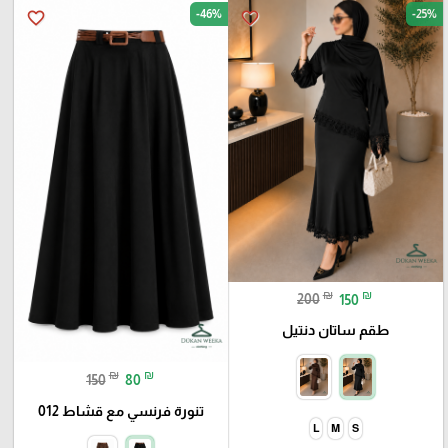
-46%
-25%
favorite_border
favorite_border
₪
₪
200
150
طقم ساتان دنتيل
₪
₪
150
80
تنورة فرنسي مع قشاط 012
L
M
S