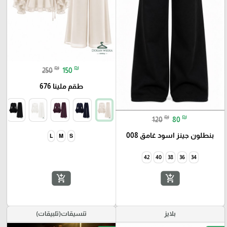
₪
₪
250
150
طقم ملينا 676
₪
₪
120
80
بنطلون جينز اسود غامق 008
add_shopping_cart
add_shopping_cart
بلايز
تنسيقات(تلبيقات)