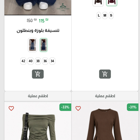
L
M
S
₪
₪
150
115
تنسيقة بلوزة وبنطلون
42
40
38
36
34
add_shopping_cart
add_shopping_cart
اطقم عملية
اطقم عملية
-33%
-31%
favorite_border
favorite_border