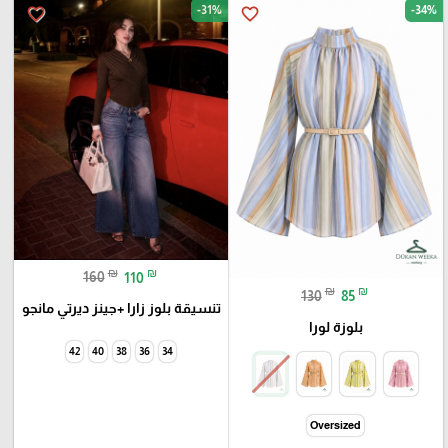
-31%
-34%
favorite_border
favorite_border
₪
₪
160
110
₪
₪
130
85
تنسيقة بلوز زارا +جينز ديرتي مانجو
بلوزة لورا
42
40
38
36
34
Oversized