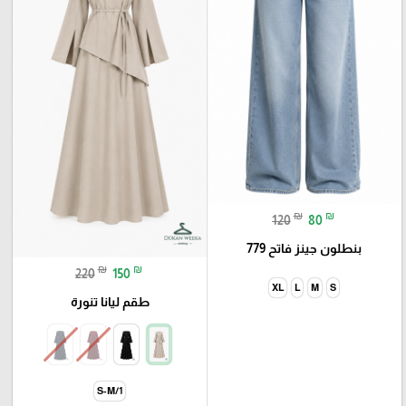
₪
₪
120
80
بنطلون جينز فاتح 779
₪
₪
220
150
XL
L
M
S
طقم ليانا تنورة
1/S-M