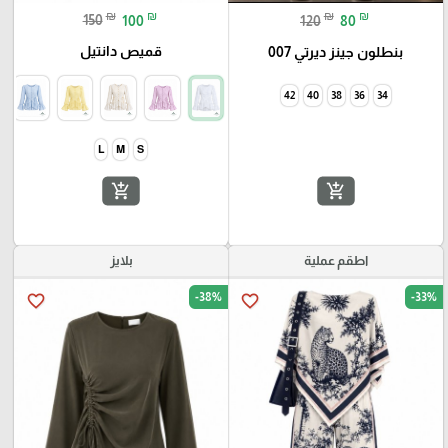
₪
₪
₪
₪
150
100
120
80
قميص دانتيل
بنطلون جينز ديرتي 007
42
40
38
36
34
add_shopping_cart
add_shopping_cart
اطقم عملية
بلايز
-38%
-33%
favorite_border
favorite_border