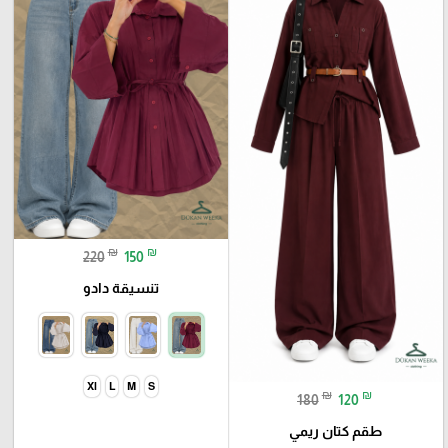
₪
₪
220
150
تنسيقة دادو
Xl
L
M
S
₪
₪
180
120
طقم كتان ريمي