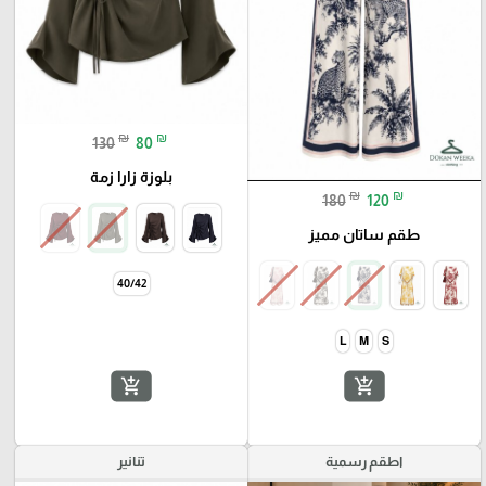
₪
₪
130
80
بلوزة زارا زمة
₪
₪
180
120
طقم ساتان مميز
add_shopping_cart
add_shopping_cart
اطقم رسمية
تنانير