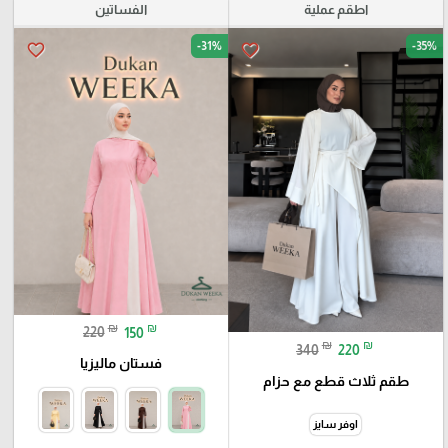
اطقم عملية
الفساتين
-31%
-35%
favorite_border
favorite_border
₪
₪
220
150
₪
₪
340
220
فستان ماليزيا
طقم ثلاث قطع مع حزام
اوفر سايز