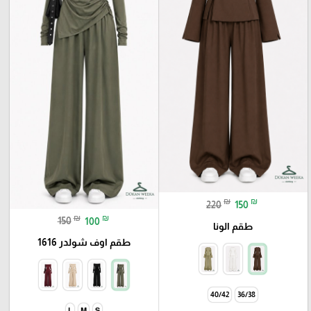
₪
₪
220
150
₪
₪
150
100
طقم الونا
طقم اوف شولدر 1616
L
M
S