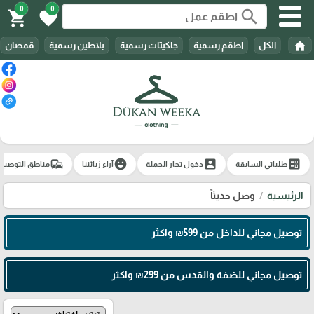
0
0
search
shopping_cart
favorite
home
الكل
اطقم رسمية
جاكيتات رسمية
بلاطين رسمية
قمصان
commute
emoji_emotions
account_box
ballot
طلباتي السابقة
دخول تجار الجملة
آراء زبائننا
مناطق التوصيل
الرئيسية
وصل حديثاً
توصيل مجاني للداخل من 599₪ واكثر
توصيل مجاني للضفة والقدس من 299₪ واكثر