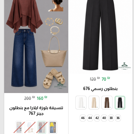
₪
₪
120
70
بنطلون رسمي 676
₪
₪
200
160
تنسيقة بلوزة ايلارا مع بنطلون
جينز 767
46
44
42
40
38
36