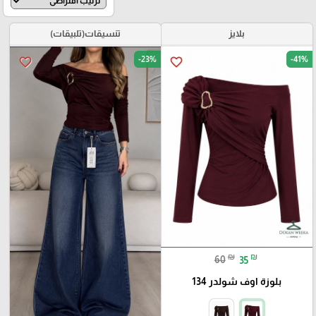
بلايز
تنسيقات(تلبيقات)
-23%
-41%
favorite_border
favorite_border
₪
₪
60
35
بلوزة اوف شولدر 134