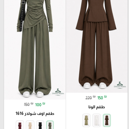
₪
₪
220
150
₪
₪
150
100
طقم الونا
طقم اوف شولدر 1616