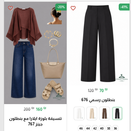
-20%
-41%
favorite_border
favorite_border
₪
₪
120
70
بنطلون رسمي 676
₪
₪
200
160
تنسيقة بلوزة ايلارا مع بنطلون
جينز 767
46
44
42
40
38
36