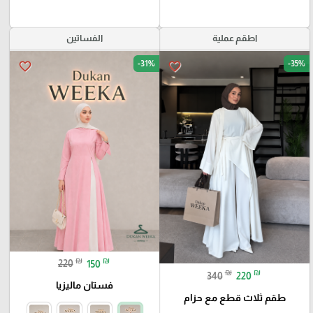
اطقم عملية
الفساتين
-31%
-35%
favorite_border
favorite_border
₪
₪
220
150
₪
₪
340
220
فستان ماليزيا
طقم ثلاث قطع مع حزام