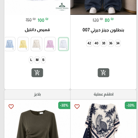
₪
₪
₪
₪
150
100
120
80
قميص دانتيل
بنطلون جينز ديرتي 007
42
40
38
36
34
add_shopping_cart
add_shopping_cart
اطقم عملية
بلايز
-38%
-33%
favorite_border
favorite_border