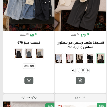
₪
₪
₪
₪
100
60
220
170
تنسيقة جكيت رسمي مع بنطلون
ڤيست جينز 676
قماش وبلوزة 768
ONE size
XL
L
M
S
add_shopping_cart
add_shopping_cart
قمصان
جكيت سترة
-33%
-58%
favorite_border
favorite_border