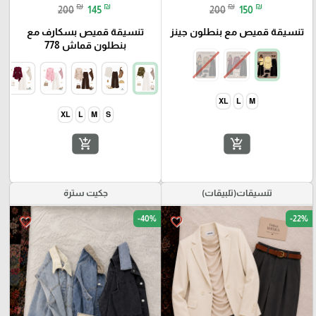
₪
₪
₪
₪
200
145
200
150
تنسيقة قميص مع بنطلون جينز
تنسيقة قميص بسكارف مع
بنطلون قماش 778
XL
L
M
XL
L
M
S
add_shopping_cart
add_shopping_cart
تنسيقات(تلبيقات)
جكيت سترة
-40%
-22%
favorite_border
favorite_border