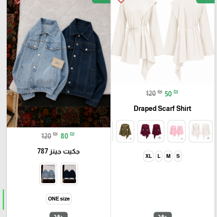
₪
₪
120
50
Draped Scarf Shirt
₪
₪
120
80
جكيت جينز 787
XL
L
M
S
ONE size