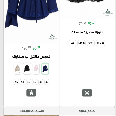
₪
₪
70
35
تنورة قصيرة منقطة
34/XS
₪
₪
120
80
قميص دانتيل ب سكارڤ
46
44
42
40
38
36
add_shopping_cart
add_shopping_cart
اطقم عملية
تنسيقات(تلبيقات)