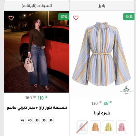
بلايز
تنسيقات(تلبيقات)
-31%
-34%
favorite_border
favorite_border
₪
₪
160
110
₪
₪
130
85
تنسيقة بلوز زارا +جينز ديرتي مانجو
بلوزة لورا
42
40
38
36
34