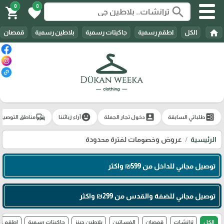
0
0
search
shopping_cart
favorite
home
الكل
اطقم رسمية
جاكيتات رسمية
بلاطين رسمية
قمصان
commute
emoji_emotions
account_box
ballot
طلباتي السابقة
دخول تجار الجملة
آراء زبائننا
مناطق التوصيل
الرئيسية
عروض وخصومات لفترة محدودة
توصيل مجاني للداخل من 599₪ واكثر
توصيل مجاني للضفة والقدس من 299₪ واكثر
الكل
ترانشات
قمصان
الفساتين
بلاطين جينز
جاكيتات رسمية
اطقم عم