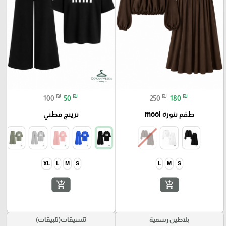
₪
₪
₪
₪
100
50
250
180
طقم تنورة mool
ترينج قطني
XL
L
M
S
L
M
S
add_shopping_cart
add_shopping_cart
بلاطين رسمية
تنسيقات(تلبيقات)