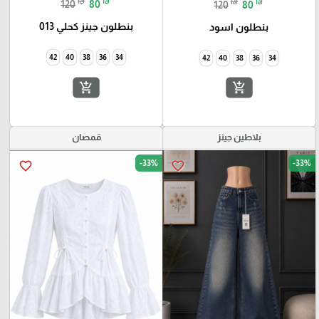
₪
₪
₪
₪
120
80
120
80
بنطلون جينز كحلي 013
بنطلون اسود
42
40
38
36
34
add_shopping_cart
add_shopping_cart
بلاطين جينز
قمصان
-33%
-33%
favorite_border
favorite_border