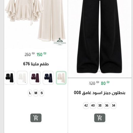
₪
₪
250
150
طقم ملينا 676
₪
₪
120
80
بنطلون جينز اسود غامق 008
add_shopping_cart
add_shopping_cart