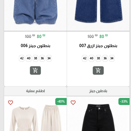
₪
₪
₪
₪
100
80
100
80
بنطلون جينز ازرق 007
بنطلون جينز 006
42
40
38
36
34
add_shopping_cart
add_shopping_cart
بلاطين جينز
اطقم عملية
-40%
-33%
favorite_border
favorite_border