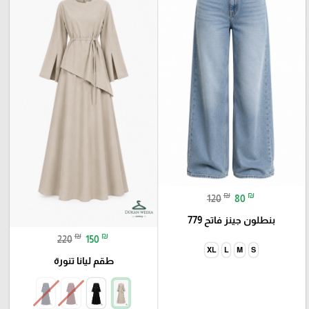
₪
₪
120
80
بنطلون جينز فاتح 779
₪
₪
220
150
XL
L
M
S
طقم ليانا تنورة