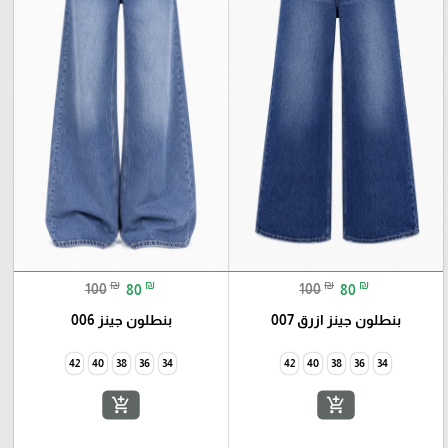
₪
₪
₪
₪
100
80
100
80
بنطلون جينز ازرق 007
بنطلون جينز 006
42
40
38
36
34
add_shopping_cart
add_shopping_cart