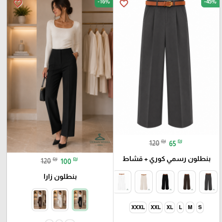
-16%
-45%
favorite_border
favorite_border
₪
₪
120
65
بنطلون رسمي كوري + قشاط
₪
₪
120
100
بنطلون زارا
XXXL
XXL
XL
L
M
S