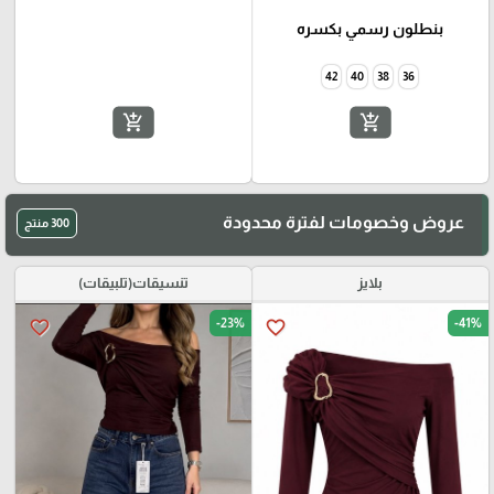
بنطلون رسمي بكسره
42
40
38
36
add_shopping_cart
add_shopping_cart
عروض وخصومات لفترة محدودة
300 منتج
بلايز
تنسيقات(تلبيقات)
-23%
-41%
favorite_border
favorite_border