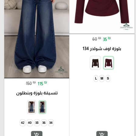
₪
₪
60
35
بلوزة اوف شولدر 134
L
M
S
₪
₪
150
115
تنسيقة بلوزة وبنطلون
42
40
38
36
34
add_shopping_cart
add_shopping_cart