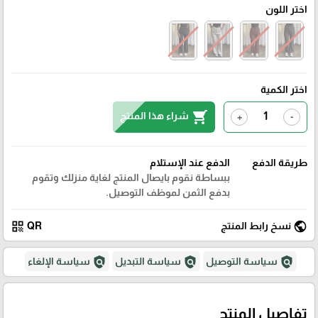
اختر اللون
اختر الكمية
shopping_cart
شراء هذا المنتج
+
-
طريقة الدفع
الدفع عند الإستلام
ببساطة نقوم بايصال المنتج لغاية منزلك وتقوم
بدفع الثمن لموظف التوصيل.
qr_code
public
نسخ رابط المنتج
QR
policy
policy
policy
سياسة التوصيل
سياسة التبديل
سياسة الإلغاء
تفاصيل المنتج