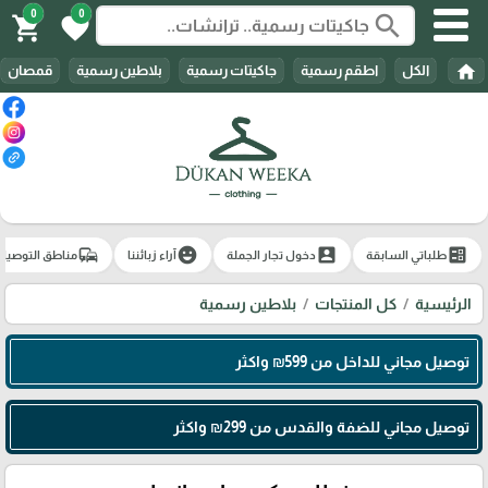
0
0
search
shopping_cart
favorite
home
الكل
اطقم رسمية
جاكيتات رسمية
بلاطين رسمية
قمصان
commute
emoji_emotions
account_box
ballot
طلباتي السابقة
دخول تجار الجملة
آراء زبائننا
مناطق التوصيل
الرئيسية
كل المنتجات
بلاطين رسمية
توصيل مجاني للداخل من 599₪ واكثر
توصيل مجاني للضفة والقدس من 299₪ واكثر