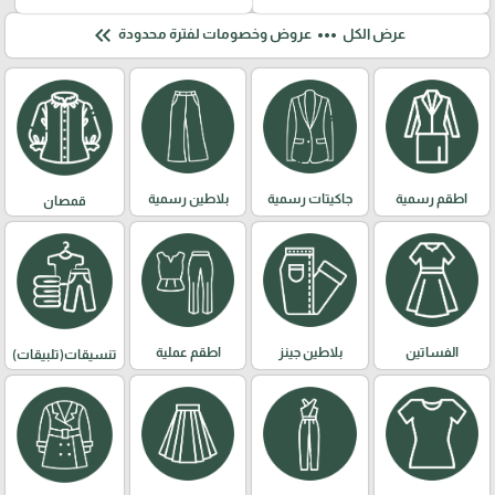
keyboard_double_arrow_left
more_horiz
عرض الكل
عروض وخصومات لفترة محدودة
اطقم رسمية
جاكيتات رسمية
بلاطين رسمية
قمصان
الفساتين
بلاطين جينز
اطقم عملية
تنسيقات(تلبيقات)