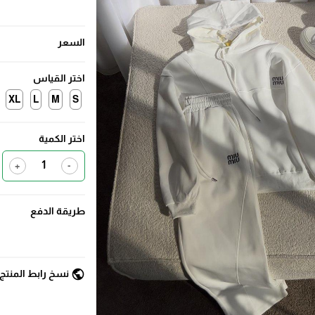
السعر
اختر القياس
XL
L
M
S
اختر الكمية
+
-
طريقة الدفع
public
نسخ رابط المنتج