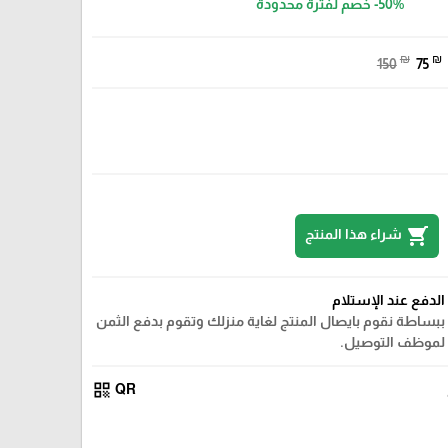
-50%
خصم لفترة محدودة
₪
₪
150
75
shopping_cart
شراء هذا المنتج
الدفع عند الإستلام
ببساطة نقوم بايصال المنتج لغاية منزلك وتقوم بدفع الثمن
لموظف التوصيل.
qr_code
QR