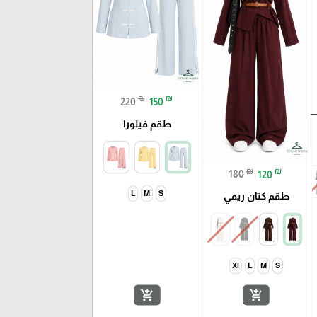
₪
₪
220
150
طقم فيلورا
₪
₪
180
120
L
M
S
طقم كتان ريمي
Xl
L
M
S
add_shopping_cart
add_shopping_cart