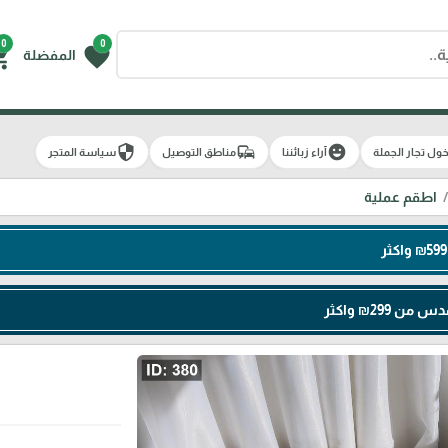
0
0
g_cart
favorite
المفضلة
security
commute
emoji_emotions
ول تجار الجملة
آراء زبائننا
مناطق التوصيل
سياسة المتجر
اطقم عملية
299₪ واكثر