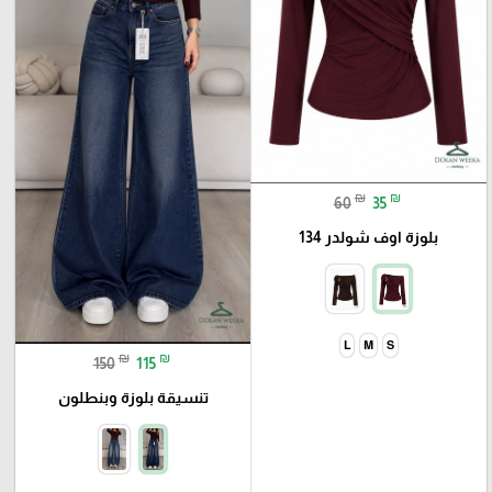
₪
₪
60
35
بلوزة اوف شولدر 134
L
M
S
₪
₪
150
115
تنسيقة بلوزة وبنطلون