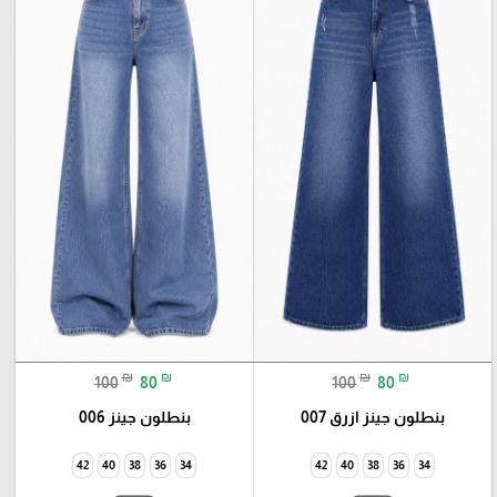
₪
₪
₪
₪
100
80
100
80
بنطلون جينز ازرق 007
بنطلون جينز 006
42
40
38
36
34