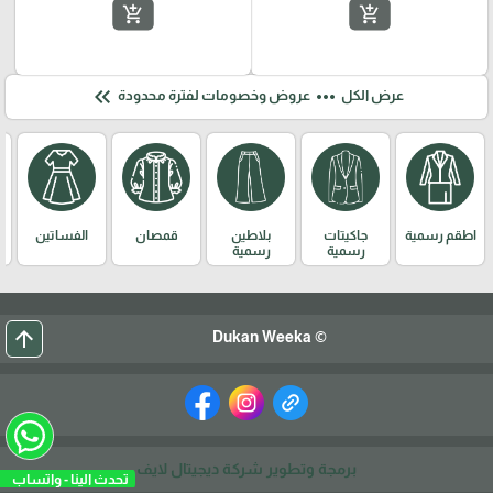
add_shopping_cart
add_shopping_cart
keyboard_double_arrow_left
more_horiz
عرض الكل
عروض وخصومات لفترة محدودة
اطقم رسمية
جاكيتات
بلاطين
قمصان
الفساتين
رسمية
رسمية
arrow_upward
© Dukan Weeka
برمجة وتطوير شركة ديجيتال لايف