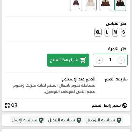
اختر القياس
XL
L
M
S
اختر الكمية
shopping_cart
شراء هذا المنتج
+
-
طريقة الدفع
الدفع عند الإستلام
ببساطة نقوم بايصال المنتج لغاية منزلك وتقوم
بدفع الثمن لموظف التوصيل.
qr_code
public
نسخ رابط المنتج
QR
policy
policy
policy
سياسة التوصيل
سياسة التبديل
سياسة الإلغاء