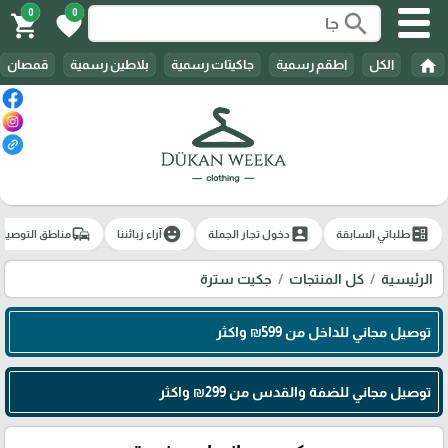
0
0
search
shopping_cart
favorite
home
الكل
اطقم رسمية
جاكيتات رسمية
بلاطين رسمية
قمصان
commute
emoji_emotions
account_box
ballot
طلباتي السابقة
دخول تجار الجملة
آراء زبائننا
مناطق التوصيل
الرئيسية
كل المنتجات
جكيت سترة
توصيل مجاني للداخل من 599₪ واكثر
توصيل مجاني للضفة والقدس من 299₪ واكثر