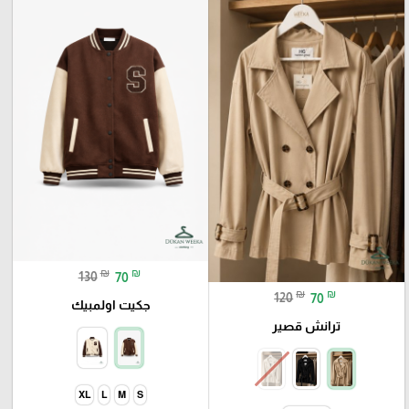
₪
₪
130
70
₪
₪
120
70
جكيت اولمبيك
ترانش قصير
XL
L
M
S