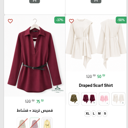
-37%
-58%
favorite_border
favorite_border
₪
₪
120
50
Draped Scarf Shirt
₪
₪
120
75
قميص تريند + قشاط
XL
L
M
S