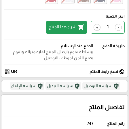
اختر الكمية
shopping_cart
شراء هذا المنتج
+
-
طريقة الدفع
الدفع عند الإستلام
ببساطة نقوم بايصال المنتج لغاية منزلك وتقوم
بدفع الثمن لموظف التوصيل.
qr_code
public
نسخ رابط المنتج
QR
policy
policy
policy
سياسة التوصيل
سياسة التبديل
سياسة الإلغاء
تفاصيل المنتج
رقم المنتج
747