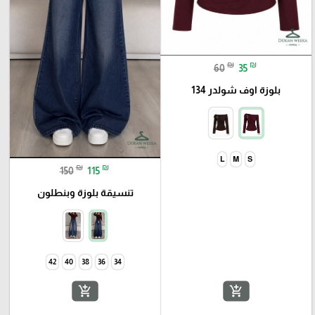
₪
₪
60
35
بلوزة اوف شولدر 134
L
M
S
₪
₪
150
115
تنسيقة بلوزة وبنطلون
42
40
38
36
34
add_shopping_cart
add_shopping_cart