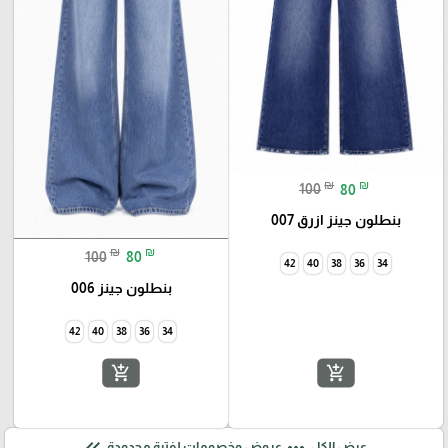
₪
₪
100
80
بنطلون جينز ازرق 007
₪
₪
100
80
42
40
38
36
34
بنطلون جينز 006
add_shopping_cart
add_shopping_cart
keyboard_double_arrow_left
more_horiz
عرض الكل
عروض وخصومات لفترة محدودة