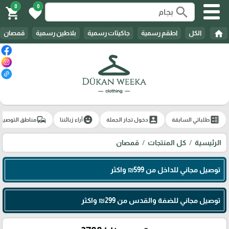
0
0
search
shopping_cart
favorite
home
الكل
اطقم رسمية
جاكيتات رسمية
بلاطين رسمية
قمصان
commute
emoji_emotions
account_box
ballot
طلباتي السابقة
دخول تجار الجملة
آراء زبائننا
مناطق التوصيل
الرئيسية
كل المنتجات
قمصان
توصيل مجاني للداخل من 599₪ واكثر
توصيل مجاني للضفة والقدس من 299₪ واكثر