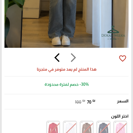
arrow_back_ios
arrow_forward_ios
favorite_border
هذا المنتج لم يعد متوفر في متجرنا
-30%
خصم لفترة محدودة
السعر
₪
₪
100
70
اختر اللون