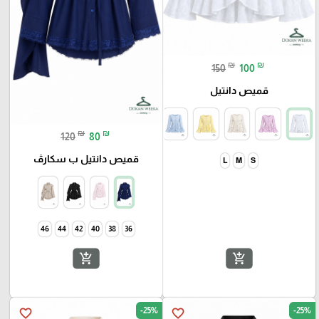
₪
₪
150
100
قميص دانتيل
₪
₪
120
80
قميص دانتيل ب سكارڤ
46
44
42
40
38
36
add_shopping_cart
add_shopping_cart
-25%
-25%
favorite_border
favorite_border