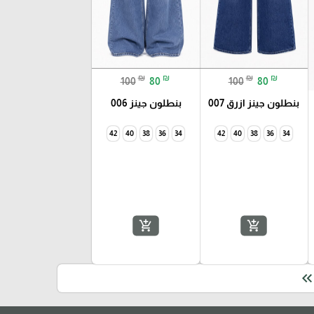
₪
₪
₪
₪
100
80
100
80
بنطلون جينز ازرق 007
بنطلون جينز 006
42
40
38
36
34
add_shopping_cart
add_shopping_cart
keyboard_double_arrow_le