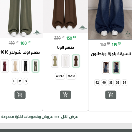
₪
₪
220
150
₪
₪
150
100
₪
₪
150
115
طقم الونا
طقم اوف شولدر 1616
تنسيقة بلوزة وبنطلون
L
M
S
42
40
38
36
34
add_shopping_cart
add_shopping_cart
add_shopping_cart
ft
more_horiz
عرض الكل
عروض وخصومات لفترة محدودة