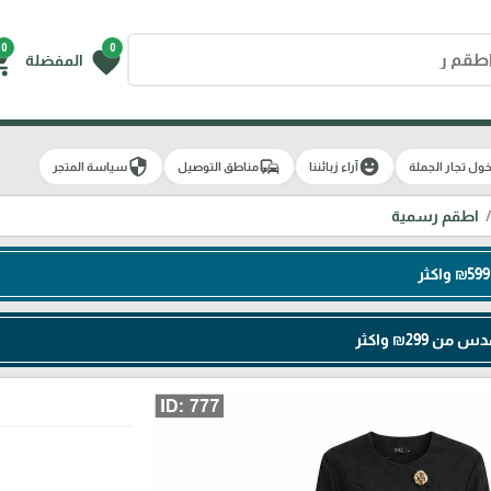
0
0
g_cart
favorite
المفضلة
security
commute
emoji_emotions
ول تجار الجملة
آراء زبائننا
مناطق التوصيل
سياسة المتجر
اطقم رسمية
299₪ واكثر