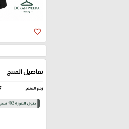
favorite_border
تفاصيل المنتج
رقم المنتج
7
طول التنورة 102 سم