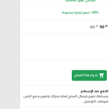
كواليتي فوق الممتازة
-40%
خصم لفترة محدودة
₪
₪
250
150
shopping_cart
شراء هذا المنتج
الدفع عند الإستلام
ببساطة نقوم بايصال المنتج لغاية منزلك وتقوم بدفع الثمن
لموظف التوصيل.