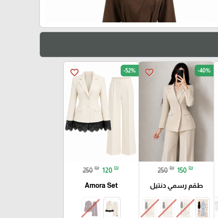
-52%
-40%
favorite_border
favorite_border
₪
₪
₪
₪
250
120
250
150
طقم رسمي دنتيل
Amora Set