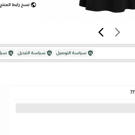
public
نسخ رابط المنتج
arrow_back_ios
arrow_forward_ios
policy
policy
policy
سياسة التوصيل
سياسة التبديل
سياس
77