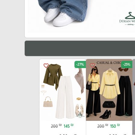
-27%
-25%
favorite_border
favorite_border
₪
₪
₪
₪
200
145
200
150