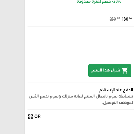
-28%
خصم لفترة محدودة
₪
₪
250
180
shopping_cart
شراء هذا المنتج
الدفع عند الإستلام
ببساطة نقوم بايصال المنتج لغاية منزلك وتقوم بدفع الثمن
لموظف التوصيل.
qr_code
QR