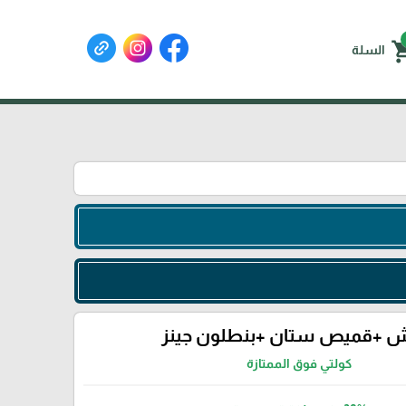
shoppin
السلة
ش +قميص ستان +بنطلون جينز
كولتي فوق الممتازة